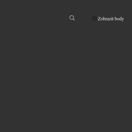
Zobrazit body
Galerie
O nás
More...